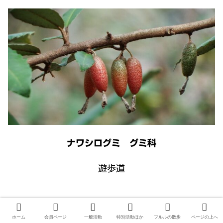
ナワシログミ グミ科
遊歩道
ホーム
会員ページ
一般活動
特別活動ほか
フルルの散歩
ページの上へ