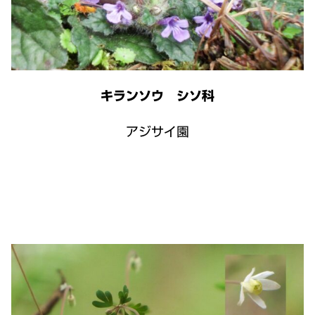
キランソウ シソ科
アジサイ園