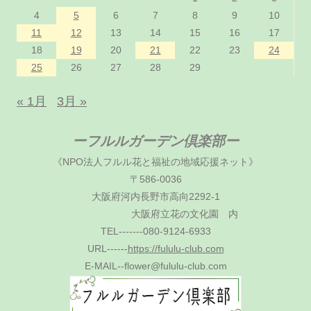
4
5
6
7
8
9
10
11
12
13
14
15
16
17
18
19
20
21
22
23
24
25
26
27
28
29
« 1月
3月 »
ーフルルガーデン倶楽部ー
《NPO法人フルル花と福祉の地域応援ネット》
〒586-0036
大阪府河内長野市高向2292-1
大阪府立花の文化園 内
TEL-------080-9124-6933
URL------
https://fululu-club.com
E-MAIL--flower@fululu-club.com