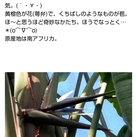
気。(´・∀・)
黄橙色が花(萼弁)で、くちばしのようなものが苞。
ほ～と思うほど奇妙なかたち。ほうでなっとく…
✴️(o⌒∇⌒o)
原産地は南アフリカ。