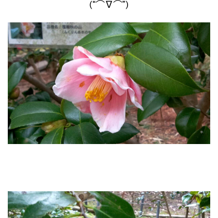
(“⌒∇⌒”)