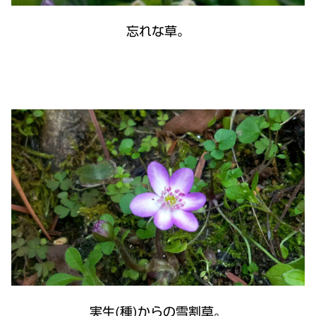
忘れな草。
実生(種)からの雪割草。