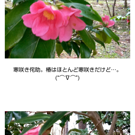
寒咲き侘助。椿はほとんど寒咲きだけど…。
(“⌒∇⌒”)