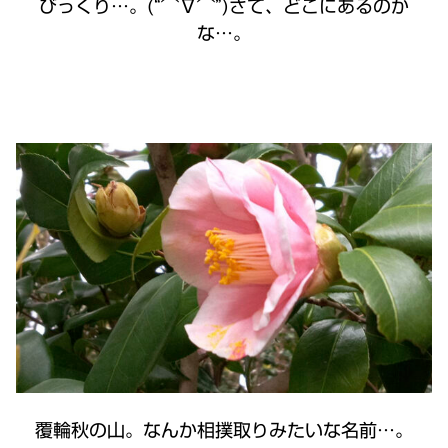
びっくり…。(“⌒∇⌒”)さて、どこにあるのか
な…。
覆輪秋の山。なんか相撲取りみたいな名前…。