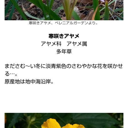
寒咲きアヤメ、ペレ二アルガーデンより。
寒咲きアヤメ
アヤメ科 アヤメ属
多年草
まださむ～い冬に淡青紫色のさわやかな花を咲かせ
る…。
原産地は地中海沿岸。