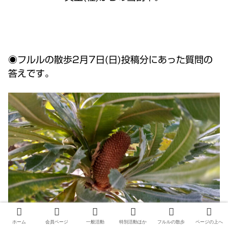
◉フルルの散歩2月7日(日)投稿分にあった質問の
答えです。
ホーム
会員ページ
一般活動
特別活動ほか
フルルの散歩
ページの上へ