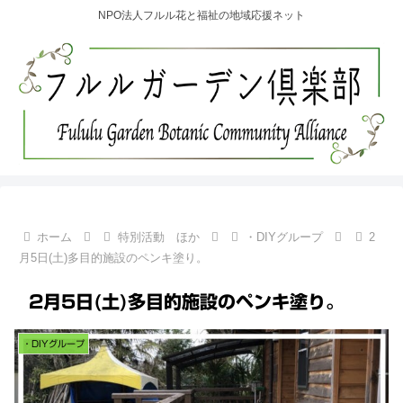
NPO法人フルル花と福祉の地域応援ネット
ホーム
特別活動 ほか
・DIYグループ
2
月5日(土)多目的施設のペンキ塗り。
2月5日(土)多目的施設のペンキ塗り。
・DIYグループ