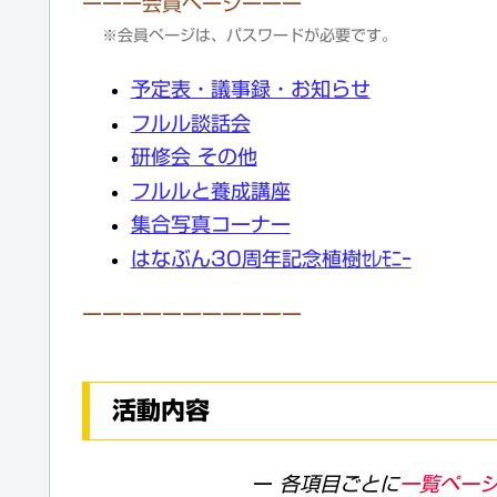
ーーー会員ページーーー
※会員ページは、パスワードが必要です。
予定表・議事録・お知らせ
フルル談話会
研修会 その他
フルルと養成講座
集合写真コーナー
はなぶん30周年記念植樹ｾﾚﾓﾆｰ
ーーーーーーーーーーー
活動内容
ー
各項目ごとに
一覧ペー