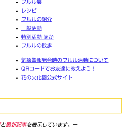
フルル展
レシピ
フルルの紹介
一般活動
特別活動 ほか
フルルの散歩
気象警報発令時のフルル活動について
QRコードでお友達に教えよう！
花の文化園公式サイト
ジ
と
最新記事
を表示しています
。ー