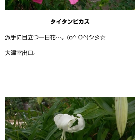
タイタンビカス
派手に目立つ一日花…。(o^ O^)シ彡☆
大温室出口。