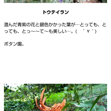
トウテイラン
澄んだ青紫の花と銀色かかった葉が…とっても、と
っても、とっ～～て～も美しい…。( ＾∀＾)
ボタン園。