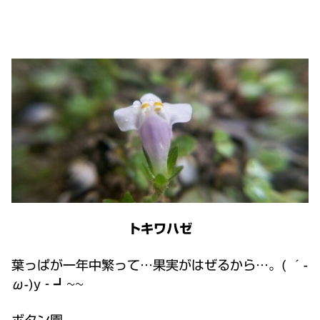
トキワハゼ
葉っぱが一年中繁って…果実がはぜるから…。( ´-
ω-)y‐┛~~