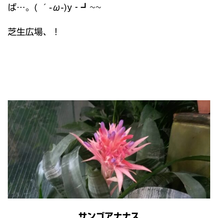
ば…。( ´-ω-)y‐┛~~
芝生広場、！
サンゴアナナス