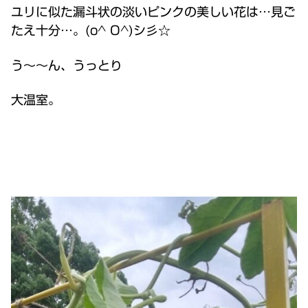
ユリに似た漏斗状の淡いピンクの美しい花は…見ご
たえ十分…。(o^ O^)シ彡☆
う～～ん、うっとり
大温室。