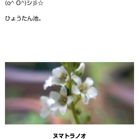
(o^ O^)シ彡☆
ひょうたん池。
ヌマトラノオ