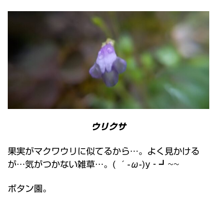
ウリクサ
果実がマクワウリに似てるから…。よく見かける
が…気がつかない雑草…。( ´-ω-)y‐┛~~
ボタン園。