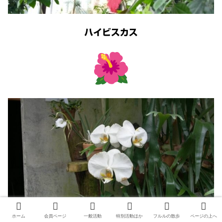
ハイビスカス
コチョウラン
ホーム
会員ページ
一般活動
特別活動ほか
フルルの散歩
ページの上へ