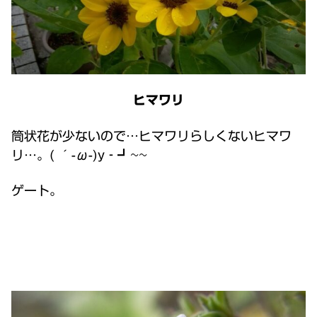
ヒマワリ
筒状花が少ないので…ヒマワリらしくないヒマワ
リ…。( ´-ω-)y‐┛~~
ゲート。