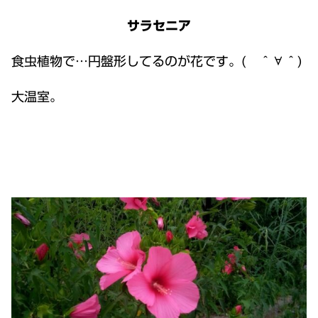
サラセニア
食虫植物で…円盤形してるのが花です。( ＾∀＾)
大温室。