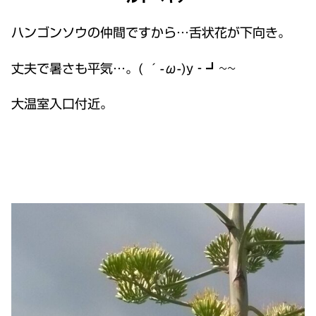
ハンゴンソウの仲間ですから…舌状花が下向き。
丈夫で暑さも平気…。( ´-ω-)y‐┛~~
大温室入口付近。