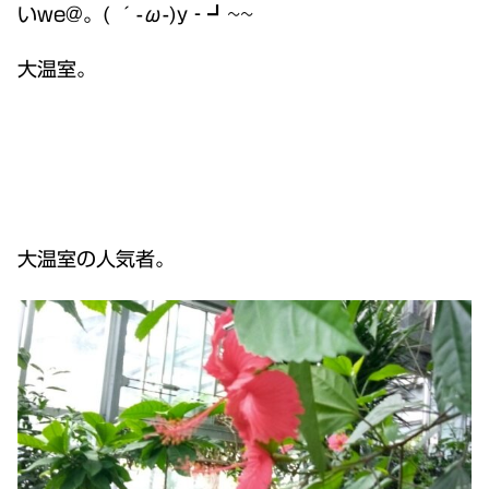
いwe@。( ´-ω-)y‐┛~~
大温室。
大温室の人気者。