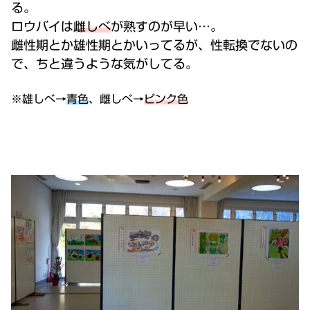
る。
ロウバイは
雌しべ
が熟すのが早い…。
雌性期とか雄性期とかいってるが、性転換でないの
で、ちと違うような気がしてる。
※雄しべ→
青色
、雌しべ→
ピンク色