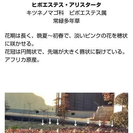
ヒポエステス・アリスタータ
キツネノマゴ科 ピポエステス属
常緑多年草
花期は長く、晩夏～初春で、淡いピンクの花を穂状
に咲かせる。
花冠は円筒状で、先端が大きく唇状に裂けている。
アフリカ原産。