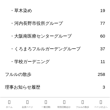
・草木染め
19
・河内長野市役所グループ
77
・大阪南医療センターグループ
60
・くろまろフルルガーデングループ
37
・学校ガーデニング
11
フルルの散歩
258
理事お知らせ履歴
3
月別の投稿
ホーム
会員ページ
一般活動
特別活動ほか
フルルの散歩
ページの上へ