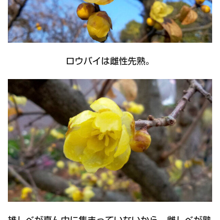
ロウバイは雌性先熟。
雄しべ
が真ん中に集まっていないから、
雌しべ
が熟