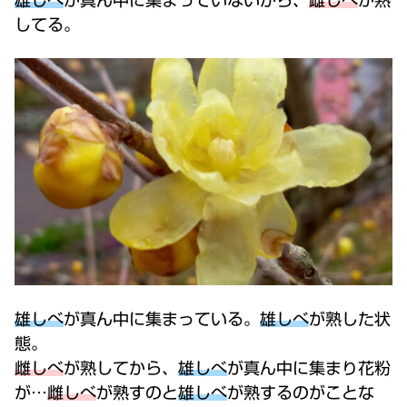
してる。
雄しべ
が真ん中に集まっている。
雄しべ
が熟した状
態。
雌しべ
が熟してから、
雄しべ
が真ん中に集まり花粉
が…
雌しべ
が熟すのと
雄しべ
が熟するのがことな